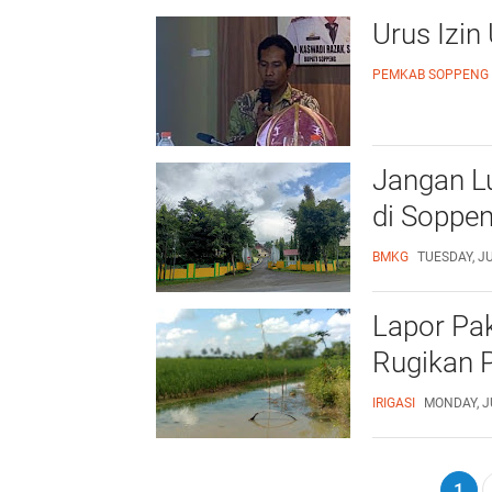
Urus Izin
PEMKAB SOPPENG
Jangan Lu
di Soppe
BMKG
TUESDAY, JU
Lapor Pak
Rugikan P
IRIGASI
MONDAY, J
1