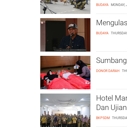
BUDAYA
MONDAY, J
Mengulas 
BUDAYA
THURSDAY,
Sumbang
DONOR DARAH
TH
Hotel Mar
Dan Ujian
BKPSDM
THURSDAY