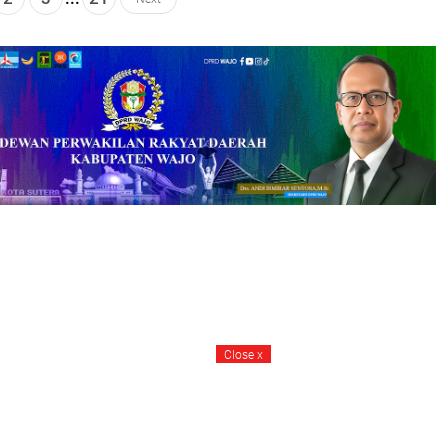
Close
x