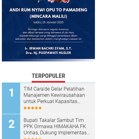
TERPOPULER
TIM Cara'de Gelar Pelatihan
Manajemen Kewirausahaan
untuk Perkuat Kapasitas
Masyarakat Desa Tinggimae
Bupati Takalar Sambut Tim
PPK Ormawa HIMAKAHA FK
Unhas, Dukung Implementasi
Program OCEANS di Desa