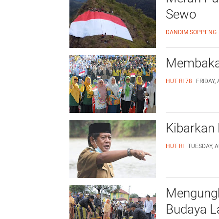
Sewo
DANDIM SOPPENG
Membakar
HUT RI 78
FRIDAY,
Kibarkan
HUT RI
TUESDAY, A
Mengungk
Budaya L