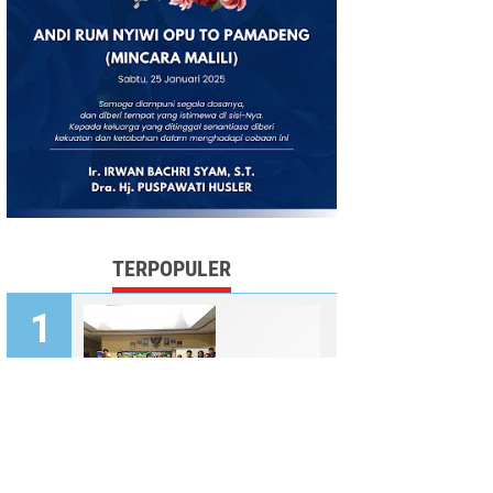
TERPOPULER
TIM Cara'de Gelar Pelatihan
Manajemen Kewirausahaan
untuk Perkuat Kapasitas