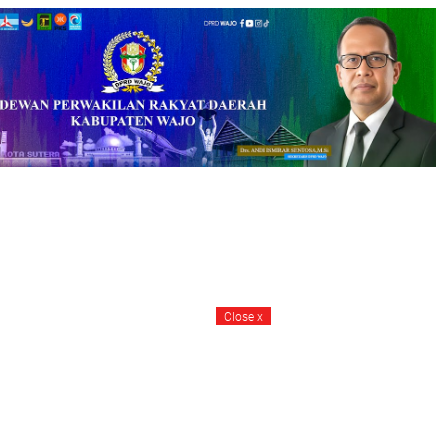
Close
x