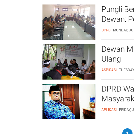
Pungli B
Dewan: P
DPRD
MONDAY, JUL
Dewan Min
Ulang
ASPIRASI
TUESDAY,
DPRD Waj
Masyarak
APLIKASI
FRIDAY, 
1