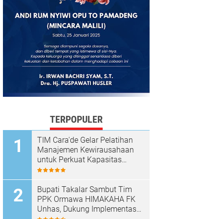
TERPOPULER
TIM Cara'de Gelar Pelatihan
Manajemen Kewirausahaan
untuk Perkuat Kapasitas
Masyarakat Desa Tinggimae
Bupati Takalar Sambut Tim
PPK Ormawa HIMAKAHA FK
Unhas, Dukung Implementasi
Program OCEANS di Desa