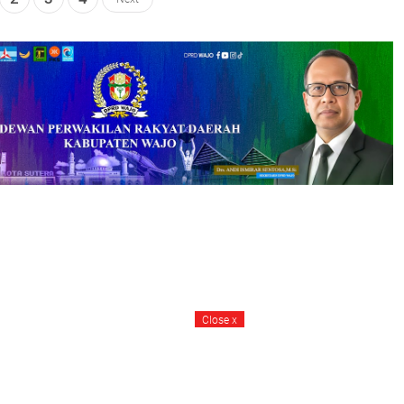
Close
x