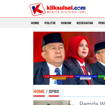
HOME
POLITIK
HUKUM
KESEHATAN
PER
HOME
/
DPRD
Pemda Wa