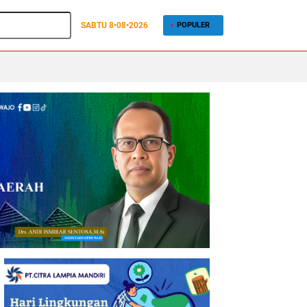
SABTU
8•08•2026
POPULER