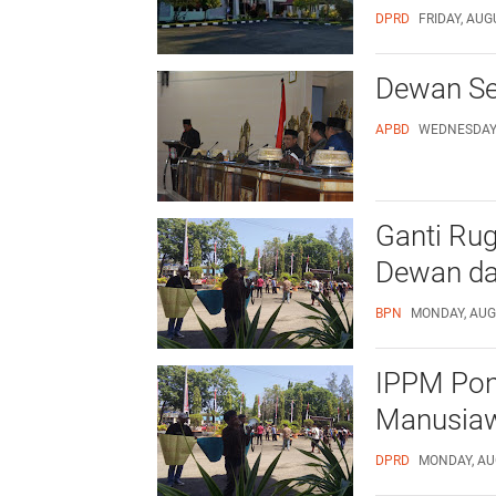
DPRD
FRIDAY, AUG
Dewan Se
APBD
WEDNESDAY,
Ganti Rug
Dewan da
BPN
MONDAY, AUGU
IPPM Pong
Manusia
DPRD
MONDAY, AU