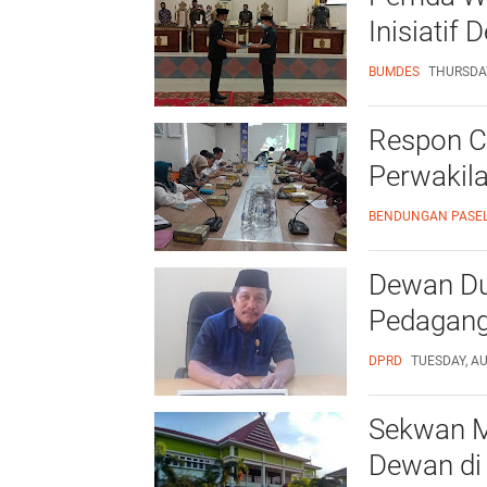
Inisiatif
BUMDES
THURSDAY
Respon C
Perwakil
BENDUNGAN PASE
Dewan Du
Pedagang
DPRD
TUESDAY, AU
Sekwan M
Dewan di