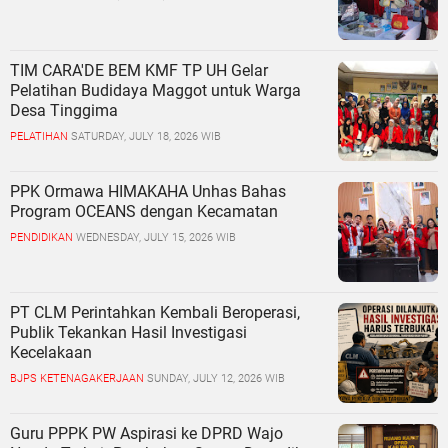
TIM CARA'DE BEM KMF TP UH Gelar
Pelatihan Budidaya Maggot untuk Warga
Desa Tinggima
PELATIHAN
SATURDAY, JULY 18, 2026 WIB
PPK Ormawa HIMAKAHA Unhas Bahas
Program OCEANS dengan Kecamatan
PENDIDIKAN
WEDNESDAY, JULY 15, 2026 WIB
PT CLM Perintahkan Kembali Beroperasi,
Publik Tekankan Hasil Investigasi
Kecelakaan
BJPS KETENAGAKERJAAN
SUNDAY, JULY 12, 2026 WIB
Guru PPPK PW Aspirasi ke DPRD Wajo