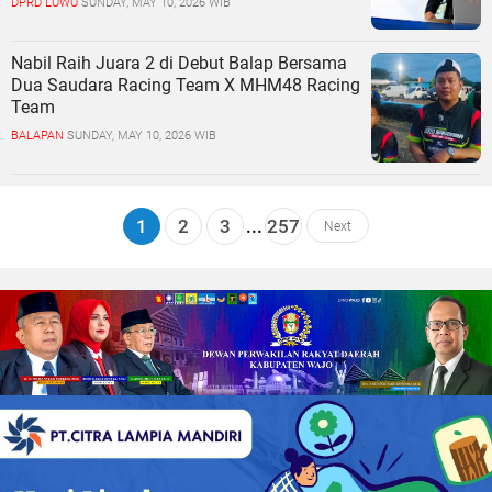
DPRD LUWU
SUNDAY, MAY 10, 2026 WIB
Nabil Raih Juara 2 di Debut Balap Bersama
Dua Saudara Racing Team X MHM48 Racing
Team
BALAPAN
SUNDAY, MAY 10, 2026 WIB
1
2
3
...
257
Next