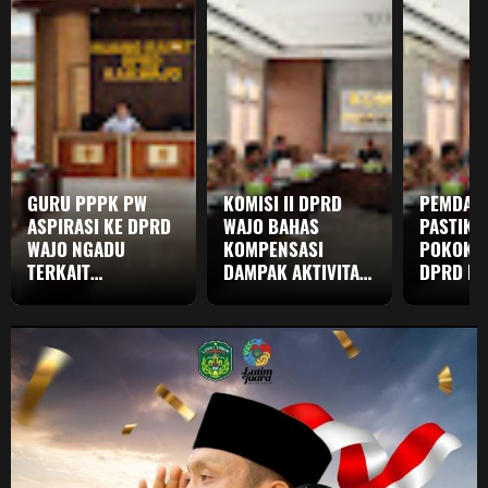
GURU PPPK PW
KOMISI II DPRD
PEMDA W
ASPIRASI KE DPRD
WAJO BAHAS
PASTIKA
WAJO NGADU
KOMPENSASI
POKOK P
TERKAIT
DAMPAK AKTIVITAS
DPRD DI
PERUBAHAN
SEISMIK, TEKANKAN
PUPR TA
STATUS DAPODIK
PRINSIP KEADILAN
ANGGARA
DAN SERTIFIKASI
TERHENTI