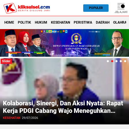
POPULER
JELAJAHI
HOME
POLITIK
HUKUM
KESEHATAN
PERISTIWA
DAERAH
OLAHRA
KLIKSULSEL.COM
Slider
Kolaborasi, Sinergi, Dan Aksi Nyata: Rapat
Kerja PDGI Cabang Wajo Meneguhkan
Komitmen Untuk Mengabdi
KESEHATAN
29/07/2026