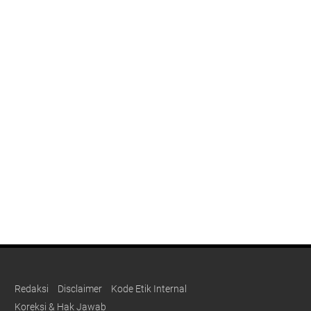
Redaksi
Disclaimer
Kode Etik Internal
Koreksi & Hak Jawab