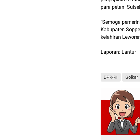
para petani Suls
"Semoga pemerint
Kabupaten Soppe
kelahiran Lewore
Laporan: Lantur
DPR-RI
Golkar