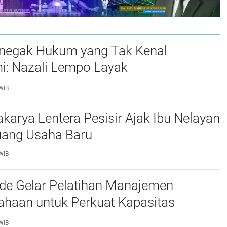
negak Hukum yang Tak Kenal
: Nazali Lempo Layak
bangkan Jadi Jaksa Agung
WIB
arya Lentera Pesisir Ajak Ibu Nelayan
uang Usaha Baru
WIB
'de Gelar Pelatihan Manajemen
ahaan untuk Perkuat Kapasitas
at Desa Tinggimae
WIB