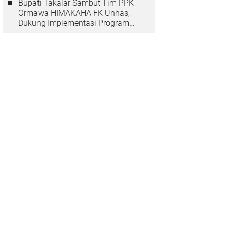
Bupati Takalar Sambut Tim PPK
Ormawa HIMAKAHA FK Unhas,
Dukung Implementasi Program
OCEANS di Desa Popo