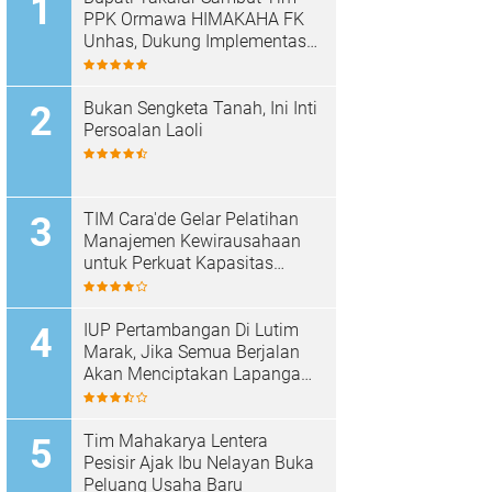
PPK Ormawa HIMAKAHA FK
Unhas, Dukung Implementasi
Program OCEANS di Desa
Popo
Bukan Sengketa Tanah, Ini Inti
Persoalan Laoli
TIM Cara'de Gelar Pelatihan
Manajemen Kewirausahaan
untuk Perkuat Kapasitas
Masyarakat Desa Tinggimae
IUP Pertambangan Di Lutim
Marak, Jika Semua Berjalan
Akan Menciptakan Lapangan
Kerja Baru Dan Menambah
Pendapatan Daerah
Tim Mahakarya Lentera
Pesisir Ajak Ibu Nelayan Buka
Peluang Usaha Baru