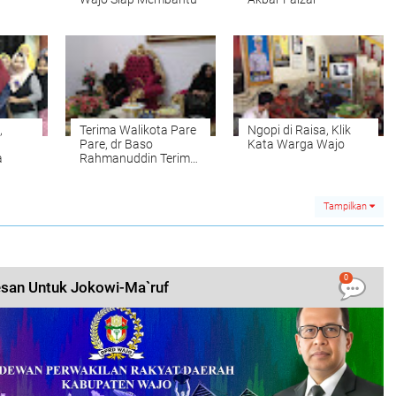
,
Terima Walikota Pare
Ngopi di Raisa, Klik
Pare, dr Baso
Kata Warga Wajo
a
Rahmanuddin Terima
Hadiah
Tampilkan
0
esan Untuk Jokowi-Ma`ruf