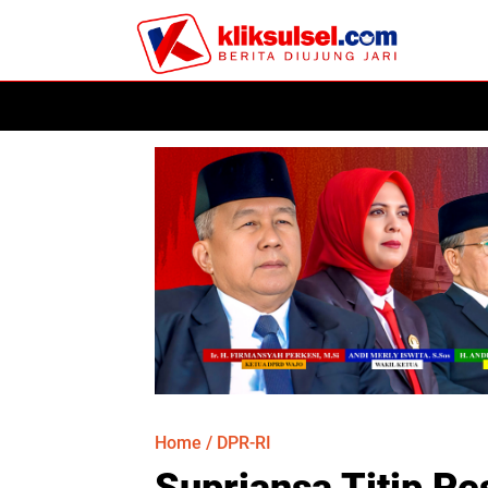
HOME
POLITIK
HUKUM
KESEHATAN
PER
Home
/
DPR-RI