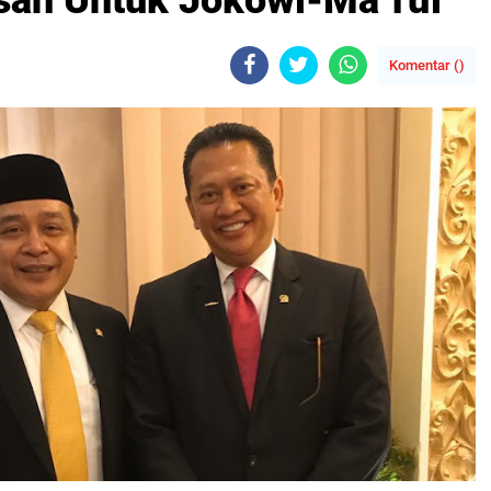
esan Untuk Jokowi-Ma`ruf
Komentar (
)