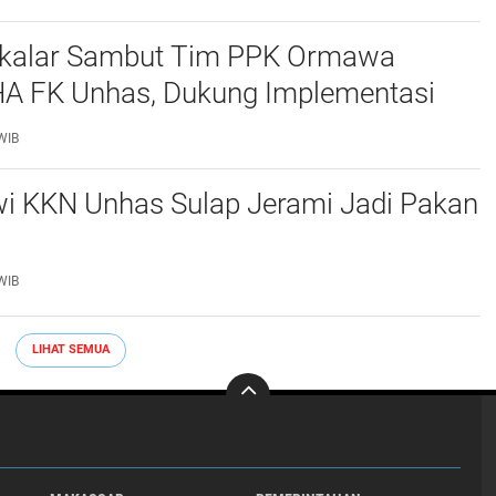
akalar Sambut Tim PPK Ormawa
 FK Unhas, Dukung Implementasi
OCEANS di Desa Popo
WIB
i KKN Unhas Sulap Jerami Jadi Pakan
WIB
LIHAT SEMUA