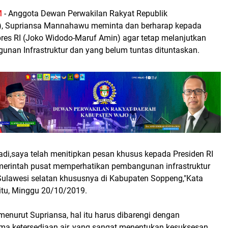
M
- Anggota Dewan Perwakilan Rakyat Republik
I), Supriansa Mannahawu meminta dan berharap kepada
res RI (Joko Widodo-Maruf Amin) agar tetap melanjutkan
nan Infrastruktur dan yang belum tuntas dituntaskan.
tadi,saya telah menitipkan pesan khusus kepada Presiden RI
merintah pusat memperhatikan pembangunan infrastruktur
 Sulawesi selatan khususnya di Kabupaten Soppeng,"Kata
 itu, Minggu 20/10/2019.
enurut Supriansa, hal itu harus dibarengi dengan
ama ketersediaan air, yang sangat menentukan kesuksesan