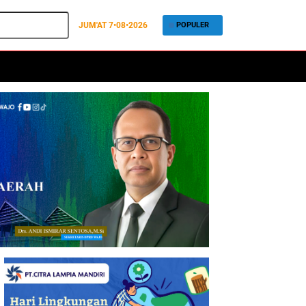
JUM'AT
7•08•2026
POPULER