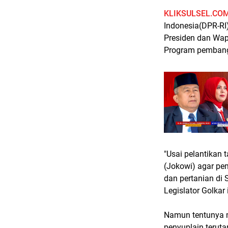
KLIKSULSEL.CO
Indonesia(DPR-R
Presiden dan Wap
Program pembangu
"Usai pelantikan 
(Jokowi) agar pe
dan pertanian di
Legislator Golkar
Namun tentunya m
penyuplain terut