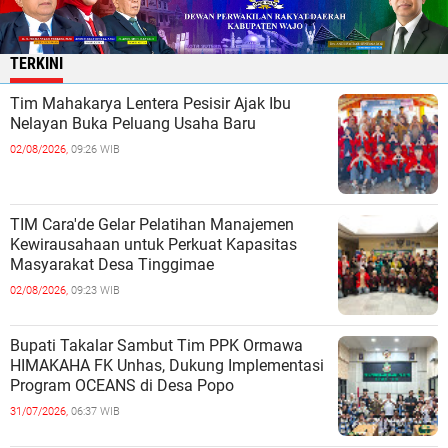
TERKINI
Tim Mahakarya Lentera Pesisir Ajak Ibu
Nelayan Buka Peluang Usaha Baru
02/08/2026,
09:26 WIB
TIM Cara'de Gelar Pelatihan Manajemen
Kewirausahaan untuk Perkuat Kapasitas
Masyarakat Desa Tinggimae
02/08/2026,
09:23 WIB
Bupati Takalar Sambut Tim PPK Ormawa
HIMAKAHA FK Unhas, Dukung Implementasi
Program OCEANS di Desa Popo
31/07/2026,
06:37 WIB