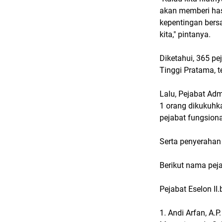
akan memberi has
kepentingan bersa
kita," pintanya.
Diketahui, 365 pe
Tinggi Pratama, 
Lalu, Pejabat Ad
1 orang dikukuhk
pejabat fungsiona
Serta penyeraha
Berikut nama peja
Pejabat Eselon II.
1. Andi Arfan, A