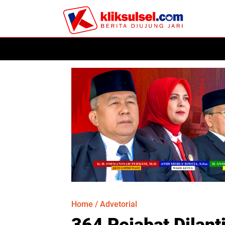
HOME
POLITIK
HUKUM
KESEHATAN
PER
Home
/
Advetorial