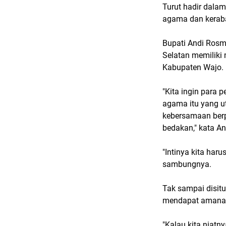
Turut hadir dala
agama dan kerabat
Bupati Andi Rosm
Selatan memiliki
Kabupaten Wajo.
"Kita ingin para p
agama itu yang ut
kebersamaan berp
bedakan," kata A
"Intinya kita har
sambungnya.
Tak sampai disit
mendapat amanah 
"Kalau kita niat