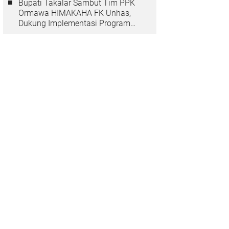
Bupati Takalar Sambut Tim PPK
Ormawa HIMAKAHA FK Unhas,
Dukung Implementasi Program
OCEANS di Desa Popo