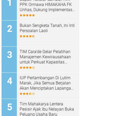
PPK Ormawa HIMAKAHA FK
Unhas, Dukung Implementasi
Program OCEANS di Desa
Popo
Bukan Sengketa Tanah, Ini Inti
Persoalan Laoli
TIM Cara'de Gelar Pelatihan
Manajemen Kewirausahaan
untuk Perkuat Kapasitas
Masyarakat Desa Tinggimae
IUP Pertambangan Di Lutim
Marak, Jika Semua Berjalan
Akan Menciptakan Lapangan
Kerja Baru Dan Menambah
Pendapatan Daerah
Tim Mahakarya Lentera
Pesisir Ajak Ibu Nelayan Buka
Peluang Usaha Baru