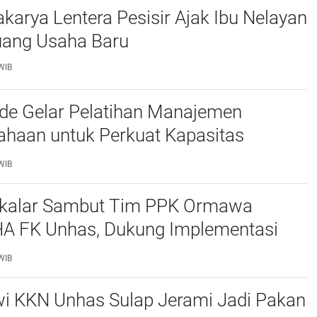
arya Lentera Pesisir Ajak Ibu Nelayan
uang Usaha Baru
WIB
'de Gelar Pelatihan Manajemen
ahaan untuk Perkuat Kapasitas
at Desa Tinggimae
WIB
akalar Sambut Tim PPK Ormawa
 FK Unhas, Dukung Implementasi
OCEANS di Desa Popo
WIB
i KKN Unhas Sulap Jerami Jadi Pakan