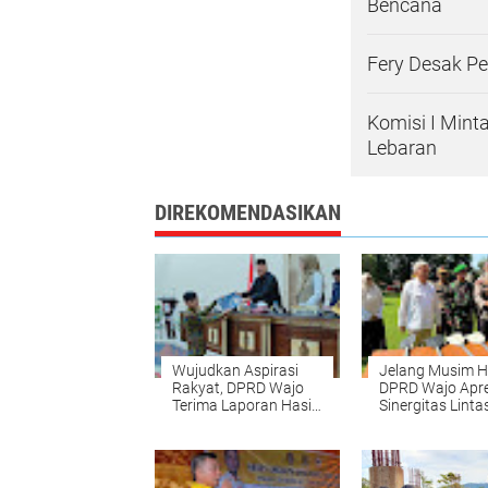
Bencana
Fery Desak Pe
Komisi I Min
Lebaran
DIREKOMENDASIKAN
Wujudkan Aspirasi
Jelang Musim H
Rakyat, DPRD Wajo
DPRD Wajo Apre
Terima Laporan Hasil
Sinergitas Linta
Reses dari Tujuh
Sektor Tangani
Fraksi
Bencana