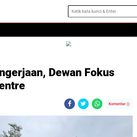
ISTIWA
DAERAH
OLAHRAGA
OPINI
TRAVEL
ngerjaan, Dewan Fokus
entre
Komentar (
)