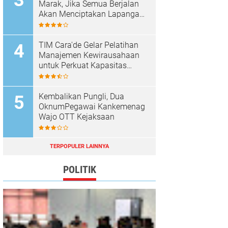
Marak, Jika Semua Berjalan
Akan Menciptakan Lapangan
Kerja Baru Dan Menambah
Pendapatan Daerah
TIM Cara'de Gelar Pelatihan
Manajemen Kewirausahaan
untuk Perkuat Kapasitas
Masyarakat Desa Tinggimae
Kembalikan Pungli, Dua
OknumPegawai Kankemenag
Wajo OTT Kejaksaan
TERPOPULER LAINNYA
POLITIK