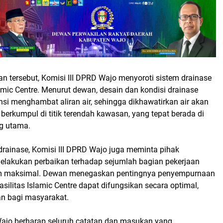
 tersebut, Komisi III DPRD Wajo menyoroti sistem drainase
amic Centre. Menurut dewan, desain dan kondisi drainase
si menghambat aliran air, sehingga dikhawatirkan air akan
erkumpul di titik terendah kawasan, yang tepat berada di
ng utama.
drainase, Komisi III DPRD Wajo juga meminta pihak
elakukan perbaikan terhadap sejumlah bagian pekerjaan
lum maksimal. Dewan menegaskan pentingnya penyempurnaan
asilitas Islamic Centre dapat difungsikan secara optimal,
n bagi masyarakat.
Wajo berharap seluruh catatan dan masukan yang