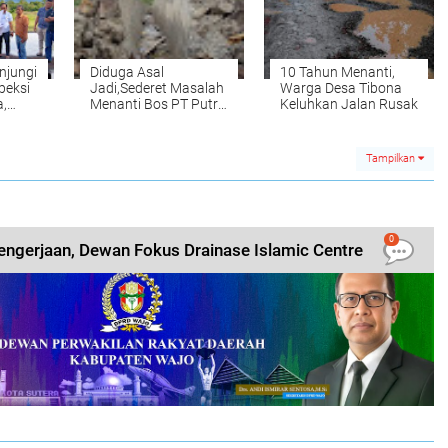
njungi
Diduga Asal
10 Tahun Menanti,
peksi
Jadi,Sederet Masalah
Warga Desa Tibona
,
Menanti Bos PT Putra
Keluhkan Jalan Rusak
rikan
Delapan-Delapan
de
Tampilkan
0
engerjaan, Dewan Fokus Drainase Islamic Centre