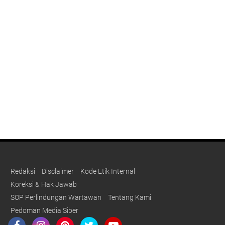
Redaksi
Disclaimer
Kode Etik Internal
Koreksi & Hak Jawab
SOP Perlindungan Wartawan
Tentang Kami
Pedoman Media Siber