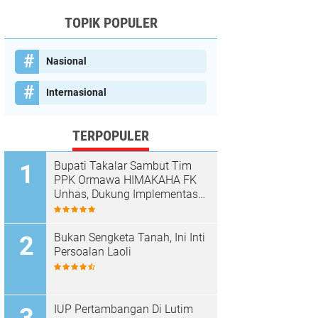
TOPIK POPULER
Nasional
Internasional
TERPOPULER
Bupati Takalar Sambut Tim
PPK Ormawa HIMAKAHA FK
Unhas, Dukung Implementasi
Program OCEANS di Desa
Popo
Bukan Sengketa Tanah, Ini Inti
Persoalan Laoli
IUP Pertambangan Di Lutim