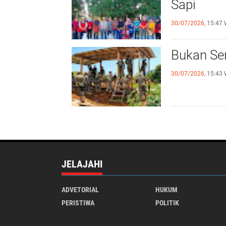
Sapi
30/07/2026,
15:47 
Bukan Sen
30/07/2026,
15:43 
JELAJAHI
ADVETORIAL
HUKUM
PERISTIWA
POLITIK