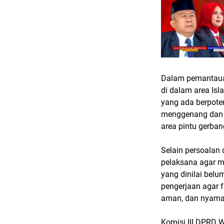
Dalam pemantauan
di dalam area Isl
yang ada berpoten
menggenang dan b
area pintu gerba
Selain persoalan 
pelaksana agar m
yang dinilai be
pengerjaan agar f
aman, dan nyama
Komisi III DPRD 