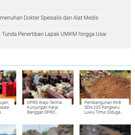
menuhan Dokter Spesialis dan Alat Medis
ta Tunda Penertiban Lapak UMKM hingga Usai
ujan,
DPRD Wajo Terima
Pembangunan RKB
siasi
Kunjungan Kerja
SDN 235 Pongkeru
s
Banggar DPRD
Luwu Timur Diduga
Pinrang
Abaikan Keselamatan
Kerja