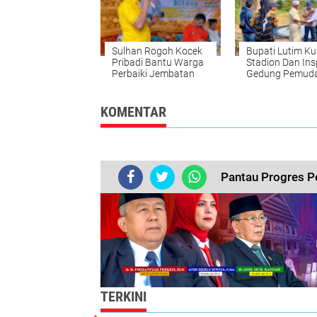
Sulhan Rogoh Kocek
Bupati Lutim Ku
Pribadi Bantu Warga
Stadion Dan Ins
Perbaiki Jembatan
Gedung Pemuda
Bupati Irwan Be
Masukan Meto
Yang Lebih Baik
KOMENTAR
Pantau Progres P
TERKINI