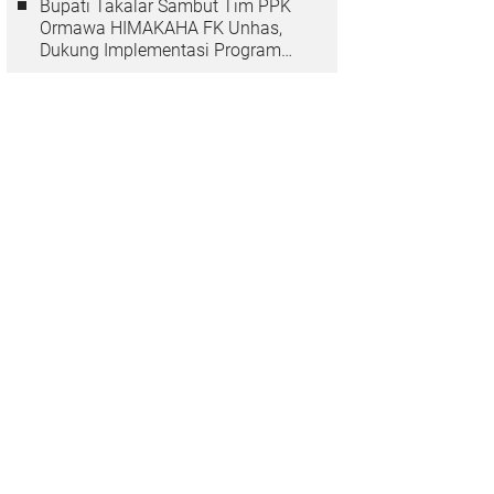
Bupati Takalar Sambut Tim PPK
Ormawa HIMAKAHA FK Unhas,
Dukung Implementasi Program
OCEANS di Desa Popo