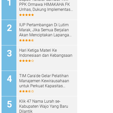
PPK Ormawa HIMAKAHA FK
Unhas, Dukung Implementasi
Program OCEANS di Desa
Popo
IUP Pertambangan Di Lutim
Marak, Jika Semua Berjalan
Akan Menciptakan Lapangan
Kerja Baru Dan Menambah
Pendapatan Daerah
Hari Ketiga Materi Ke
Indonesiaan dan Kebangsaan
TIM Cara'de Gelar Pelatihan
Manajemen Kewirausahaan
untuk Perkuat Kapasitas
Masyarakat Desa Tinggimae
Klik 47 Nama Lurah se-
Kabupaten Wajo Yang Baru
Dilantik