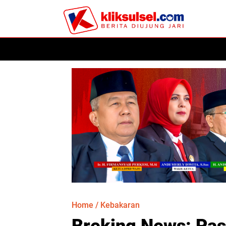
HOME
POLITIK
HUKUM
KESEHATAN
PER
Home
/
Kebakaran