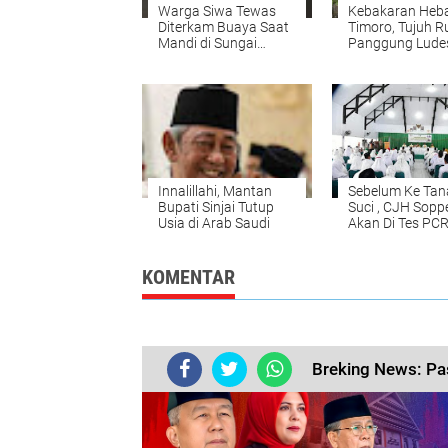
Warga Siwa Tewas
Kebakaran Heba
Diterkam Buaya Saat
Timoro, Tujuh 
Mandi di Sungai
Panggung Ludes
Bulete
Diduga dari Ko
Innalillahi, Mantan
Sebelum Ke Tan
Bupati Sinjai Tutup
Suci , CJH Sopp
Usia di Arab Saudi
Akan Di Tes PC
KOMENTAR
Breking News: Pa