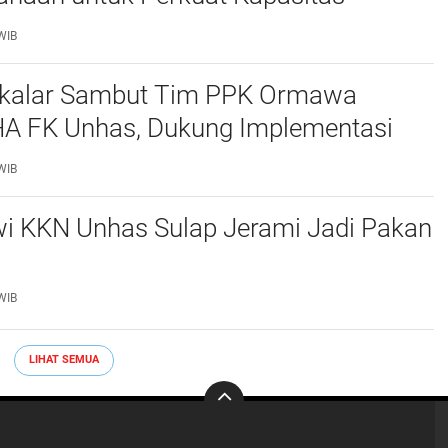
at Desa Tinggimae
WIB
akalar Sambut Tim PPK Ormawa
 FK Unhas, Dukung Implementasi
OCEANS di Desa Popo
WIB
i KKN Unhas Sulap Jerami Jadi Pakan
WIB
LIHAT SEMUA