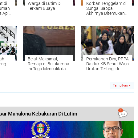
t di
Warga di Lutim Di
Korban Tenggelam di
Rumah
Terkam Buaya
Sungai Sappa,
 Api,
Akhirnya Ditemukan
mpor
Tim SAR Gabungan
ah
Bejat Maksimal,
Pernikahan Dini, PPPA
eng
Remaja di Bulukumba
Dalduk KB Sebut Wajo
R
ini Tega Menculik dan
Urutan Tertingi di
Mencabuli Berkali kali
Sulsel
seorang Pelajar
Tampilkan
0
sar Mahalona Kebakaran Di Lutim