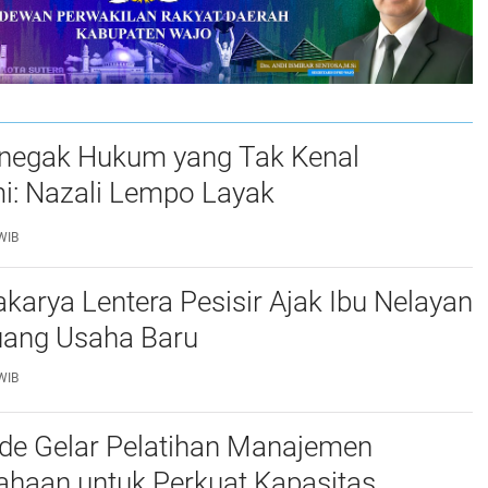
negak Hukum yang Tak Kenal
: Nazali Lempo Layak
bangkan Jadi Jaksa Agung
WIB
arya Lentera Pesisir Ajak Ibu Nelayan
uang Usaha Baru
WIB
'de Gelar Pelatihan Manajemen
ahaan untuk Perkuat Kapasitas