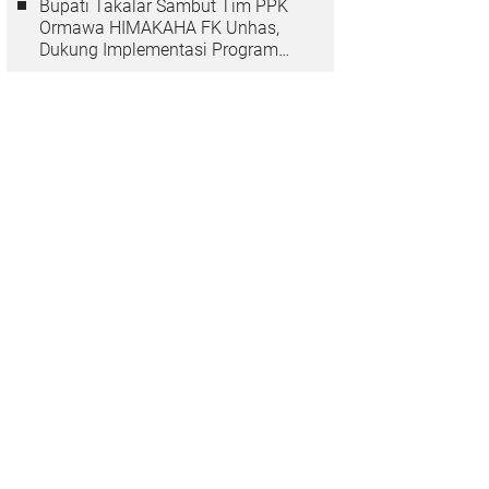
Bupati Takalar Sambut Tim PPK
Ormawa HIMAKAHA FK Unhas,
Dukung Implementasi Program
OCEANS di Desa Popo