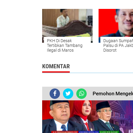
Advokat kepad
Kementerian H
RI
PKH Di Desak
Dugaan Sumpa
Tertibkan Tambang
Palsu di PA Jak
Ilegal di Maros
Disorot
KOMENTAR
Pemohon Mengelu