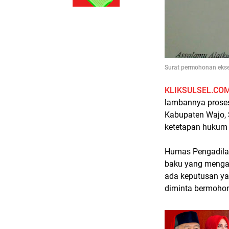
Surat permohonan ekse
KLIKSULSEL.CO
lambannya proses
Kabupaten Wajo, 
ketetapan huku
Humas Pengadila
baku yang mengat
ada keputusan ya
diminta bermohon