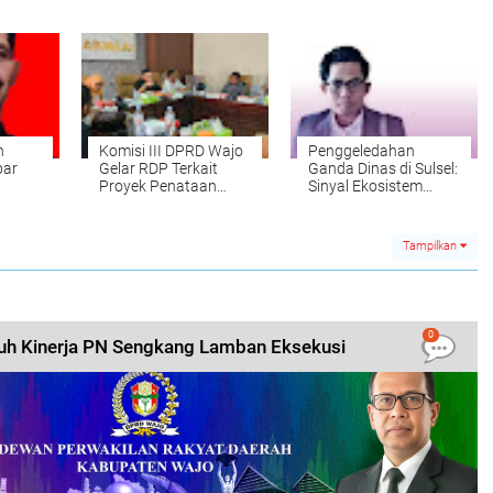
a
Hukum
ukum
h
Komisi III DPRD Wajo
Penggeledahan
bar
Gelar RDP Terkait
Ganda Dinas di Sulsel:
Proyek Penataan
Sinyal Ekosistem
Taman Rujab Bupati
Korupsi dan Tekanan
Vertikal yang Tak
Terucap
Tampilkan
0
h Kinerja PN Sengkang Lamban Eksekusi