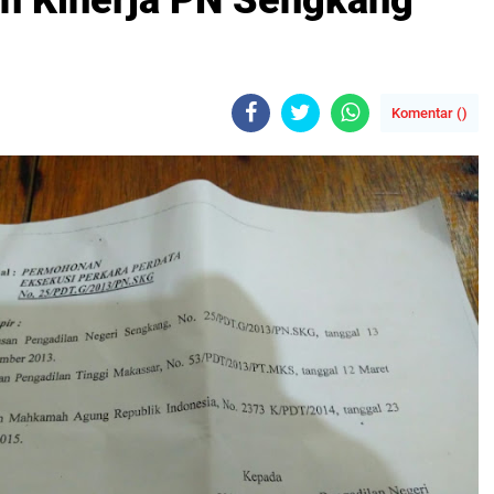
 Kinerja PN Sengkang
Komentar (
)