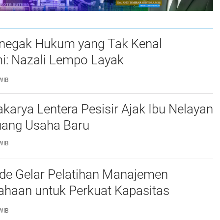
negak Hukum yang Tak Kenal
: Nazali Lempo Layak
bangkan Jadi Jaksa Agung
WIB
arya Lentera Pesisir Ajak Ibu Nelayan
uang Usaha Baru
WIB
'de Gelar Pelatihan Manajemen
ahaan untuk Perkuat Kapasitas
at Desa Tinggimae
WIB