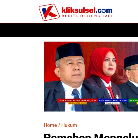
HOME
POLITIK
HUKUM
KESEHATAN
PER
Home
/
Hukum