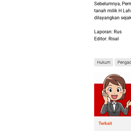
Sebelumnya, Perm
tanah milik H La
dilayangkan seja
Laporan: Rus
Editor: Risal
Hukum
Pengad
Terkait