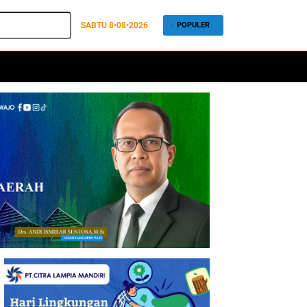
SABTU
8•08•2026
POPULER