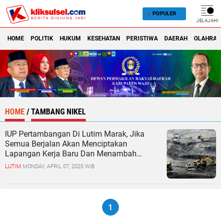
POPULER
JELAJAHI
HOME
POLITIK
HUKUM
KESEHATAN
PERISTIWA
DAERAH
OLAHRA
HOME
/
TAMBANG NIKEL
IUP Pertambangan Di Lutim Marak, Jika
Semua Berjalan Akan Menciptakan
Lapangan Kerja Baru Dan Menambah
Pendapatan Daerah
LUTIM
MONDAY, APRIL 07, 2025 WIB
1