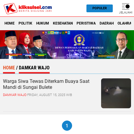
POPULER
JELAJAHI
HOME
POLITIK
HUKUM
KESEHATAN
PERISTIWA
DAERAH
OLAHRA
HOME
/
DAMKAR WAJO
Warga Siwa Tewas Diterkam Buaya Saat
Mandi di Sungai Bulete
DAMKAR WAJO
FRIDAY, AUGUST 15, 2025 WIB
1